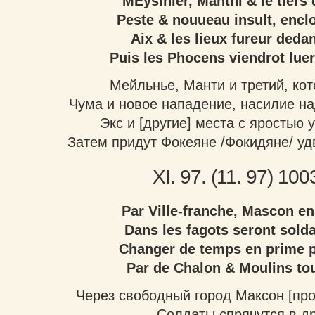
MEysinier, Manthi & le tiers 
Peste & nouueau insult, enclo
Aix & les lieux fureur ded
Puis les Phocens viendrot lue
Мейльнье, Манти и третий, кот
Чума и новое нападение, насилие на
Экс и [другие] места с яростью у
Затем придут Фокеяне /Фокидяне/ удв
XI. 97. (11. 97) 10
Par Ville-franche, Mascon en
Dans les fagots seront sold
Changer de temps en prime p
Par de Chalon & Moulins to
Через свободный город Максон [про
Солдаты спрячутся в д